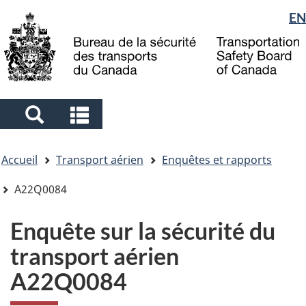
Sélection
EN
Skip
Skip
Passer
to
to
à
de
main
"About
la
la
content
government"
version
langue
HTML
simplifiée
Search
Search
and
and
Vous
menus
menus
Accueil
Transport aérien
Enquêtes et rapports
êtes
ici
A22Q0084
Enquête sur la sécurité du
transport aérien
A22Q0084