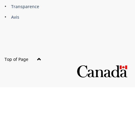
About
Brand
Transparence
this
Avis
site
Top of Page