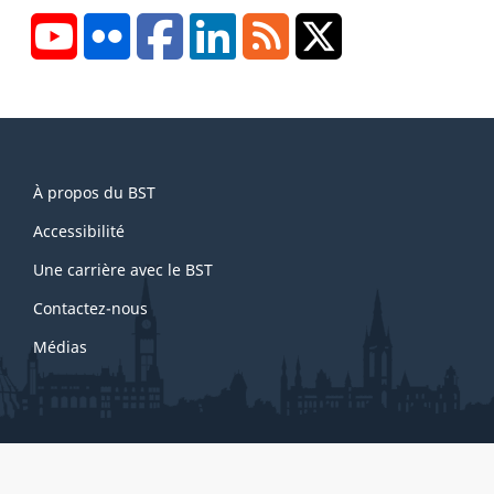
YouTube
Flickr
Facebook
LinkedIn
RSS
X/Twitter
About
À propos du BST
this
site
Accessibilité
Une carrière avec le BST
Contactez-nous
Médias