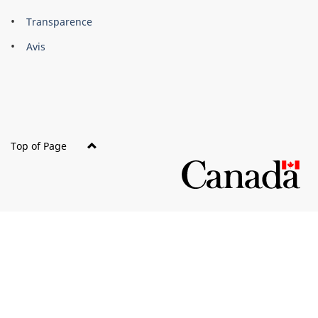
About
Brand
Transparence
this
Avis
site
Top of Page