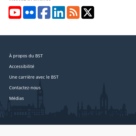
YouTube
Flickr
Facebook
LinkedIn
RSS
X/Twitter
About
À propos du BST
this
site
Accessibilité
Une carrière avec le BST
Contactez-nous
Médias