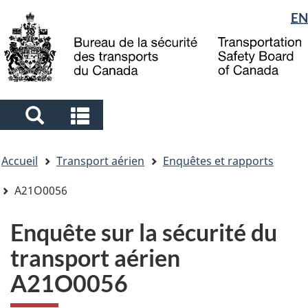
Sélection
EN
Skip
Skip
Passer
to
to
à
de
main
"About
la
la
content
government"
version
langue
HTML
simplifiée
Search
Search
and
and
Vous
menus
menus
Accueil
Transport aérien
Enquêtes et rapports
êtes
ici
A21O0056
Enquête sur la sécurité du
transport aérien
A21O0056