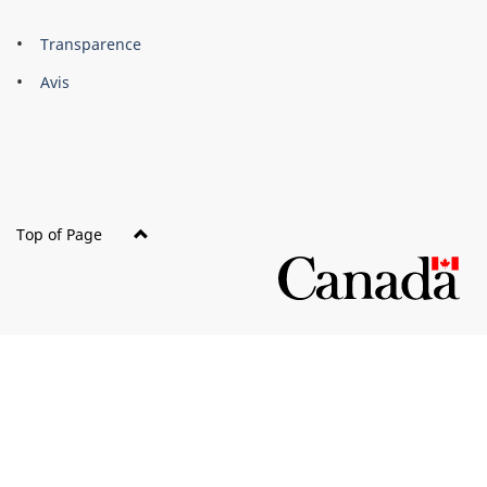
About
Brand
Transparence
this
Avis
site
Top of Page