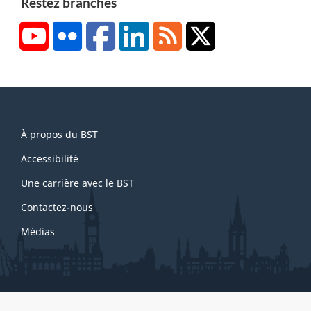
Restez branchés
YouTube
Flickr
Facebook
LinkedIn
RSS
X/Twitter
About
À propos du BST
this
site
Accessibilité
Une carrière avec le BST
Contactez-nous
Médias