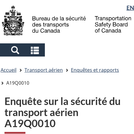
Sélection
EN
Skip
Skip
Passer
to
to
à
de
main
"About
la
la
content
government"
version
langue
HTML
simplifiée
Search
Search
and
and
Vous
menus
menus
Accueil
Transport aérien
Enquêtes et rapports
êtes
ici
A19Q0010
Enquête sur la sécurité du
transport aérien
A19Q0010