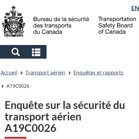
Sélection
EN
Skip
Skip
Passer
to
to
à
de
main
"About
la
la
content
government"
version
langue
HTML
simplifiée
Search
Search
and
and
Vous
menus
menus
Accueil
Transport aérien
Enquêtes et rapports
êtes
ici
A19C0026
Enquête sur la sécurité du
transport aérien
A19C0026