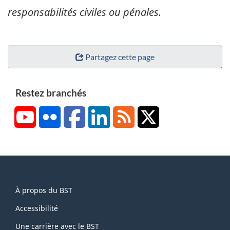
responsabilités civiles ou pénales.
Partagez cette page
Restez branchés
YouTube
Flickr
Facebook
LinkedIn
RSS
X/Twitter
About
À propos du BST
this
site
Accessibilité
Une carrière avec le BST