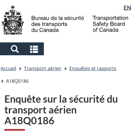
Sélection
EN
Skip
Skip
Passer
to
to
à
de
main
"About
la
la
content
government"
version
langue
HTML
simplifiée
Search
Search
and
and
Vous
menus
menus
Accueil
Transport aérien
Enquêtes et rapports
êtes
ici
A18Q0186
Enquête sur la sécurité du
transport aérien
A18Q0186