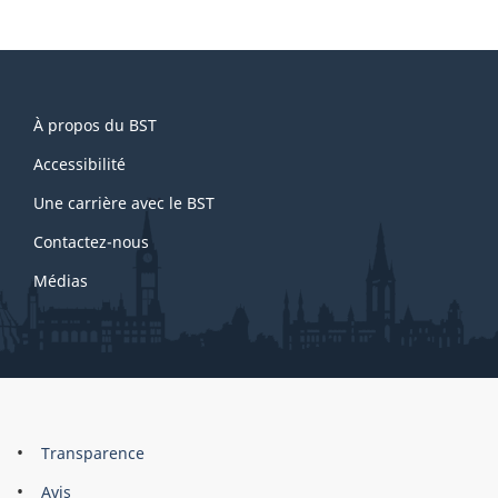
About
À propos du BST
this
site
Accessibilité
Une carrière avec le BST
Contactez-nous
Médias
About
Brand
Transparence
this
Avis