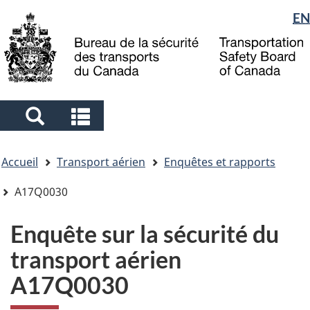
Sélection
EN
Skip
Skip
Passer
to
to
à
de
main
"About
la
la
content
government"
version
langue
HTML
simplifiée
Search
Search
and
and
Vous
menus
menus
Accueil
Transport aérien
Enquêtes et rapports
êtes
ici
A17Q0030
Enquête sur la sécurité du
transport aérien
A17Q0030