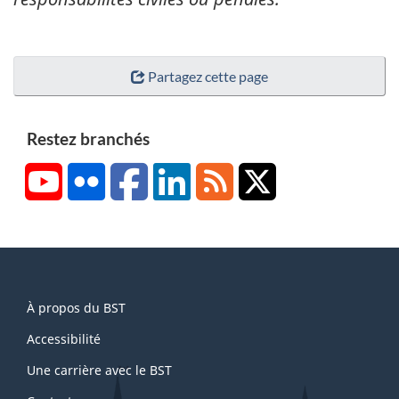
Partagez cette page
Restez branchés
YouTube
Flickr
Facebook
LinkedIn
RSS
X/Twitter
About
À propos du BST
this
site
Accessibilité
Une carrière avec le BST