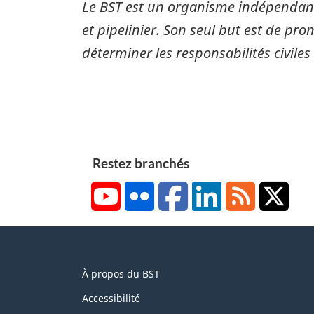
Le BST est un organisme indépendant
et pipelinier. Son seul but est de pro
déterminer les responsabilités civiles
Restez branchés
YouTube
Flickr
Facebook
LinkedIn
RSS
X/Tw
About
À propos du BST
this
site
Accessibilité