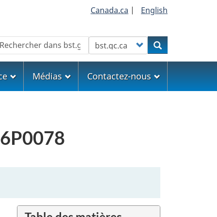
Canada.ca
|
English
echercher
Customize your search
Rechercher
ce
Médias
Contactez-nous
A16P0078
Table des matières