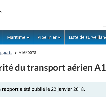
Skip
Skip
Passer
to
to
à
main
"About
la
R
content
government"
version
HTML
simplifiée
Maritime
Pipelinier
Liste de surveillan
apports
A16P0078
urité du transport aérien 
rapport a été publié le 22 janvier 2018.