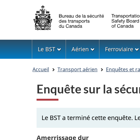
Sélection
de
la
langue
Menu
Le BST
Aérien
Ferroviaire
Vous
Accueil
Transport aérien
Enquêtes et r
êtes
ici
Enquête sur la séc
Le BST a terminé cette enquête. Le 
Amerrissage dur