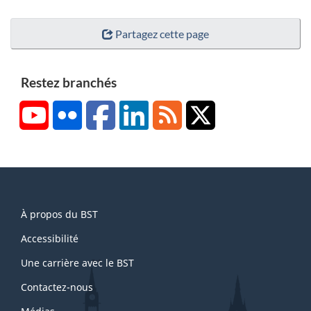
Partagez cette page
Restez branchés
YouTube
Flickr
Facebook
LinkedIn
RSS
X/Twitter
About
À propos du BST
this
site
Accessibilité
Une carrière avec le BST
Contactez-nous