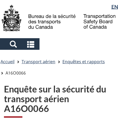
Sélection
EN
Skip
Skip
Passer
to
to
à
de
main
"About
la
la
content
government"
version
langue
HTML
simplifiée
Search
Search
and
and
Vous
menus
menus
Accueil
Transport aérien
Enquêtes et rapports
êtes
ici
A16O0066
Enquête sur la sécurité du
transport aérien
A16O0066