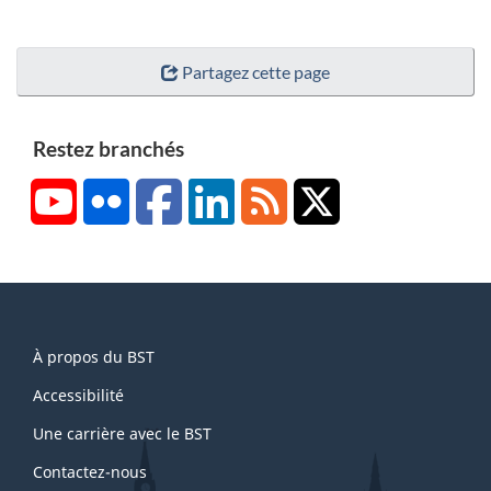
Partagez cette page
Restez branchés
YouTube
Flickr
Facebook
LinkedIn
RSS
X/Twitter
About
À propos du BST
this
site
Accessibilité
Une carrière avec le BST
Contactez-nous