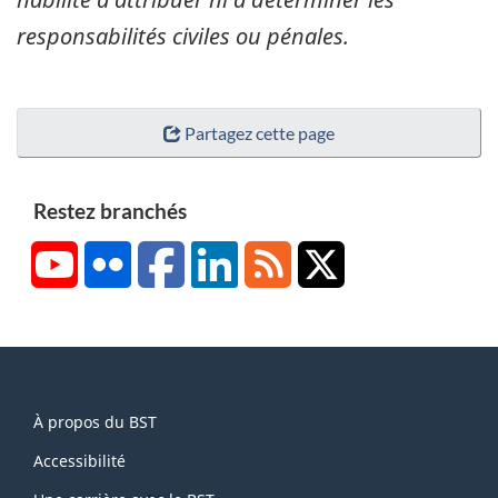
responsabilités civiles ou pénales.
Partagez cette page
Restez branchés
YouTube
Flickr
Facebook
LinkedIn
RSS
X/Twitter
About
À propos du BST
this
site
Accessibilité