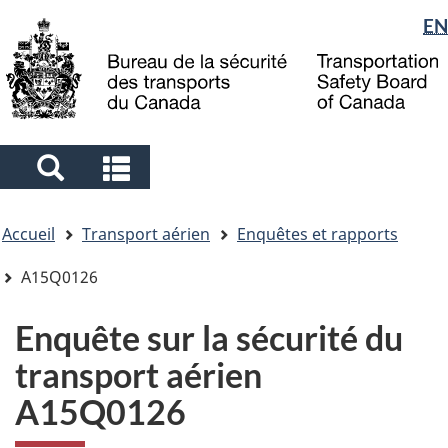
Sélection
EN
Skip
Skip
Passer
to
to
à
de
main
"About
la
la
content
government"
version
langue
HTML
simplifiée
Search
Search
and
and
Vous
menus
menus
Accueil
Transport aérien
Enquêtes et rapports
êtes
ici
A15Q0126
Enquête sur la sécurité du
transport aérien
A15Q0126