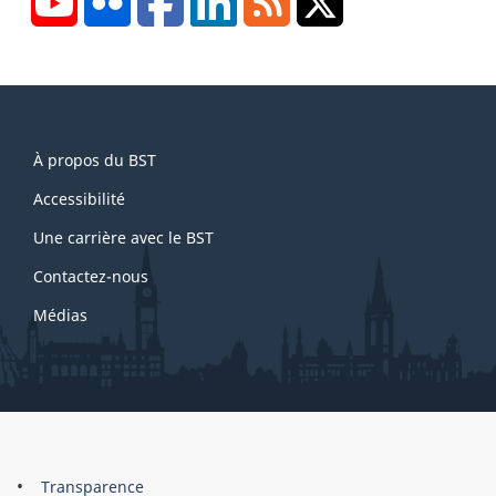
About
À propos du BST
this
site
Accessibilité
Une carrière avec le BST
Contactez-nous
Médias
About
Brand
Transparence