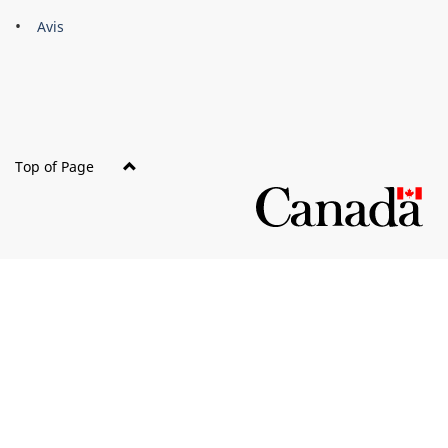
this
Avis
site
Top of Page