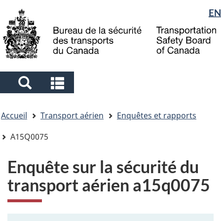
Sélection
EN
Skip
Skip
Passer
to
to
à
de
main
"About
la
la
content
government"
version
langue
HTML
simplifiée
Search
Search
and
and
Vous
menus
menus
Accueil
Transport aérien
Enquêtes et rapports
êtes
ici
A15Q0075
Enquête sur la sécurité du
transport aérien a15q0075