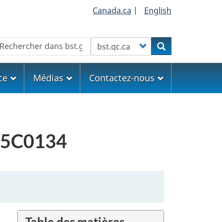
Canada.ca
|
English
echercher
Customize your search
Rechercher
ce
Médias
Contactez-nous
A15C0134
Table des matières