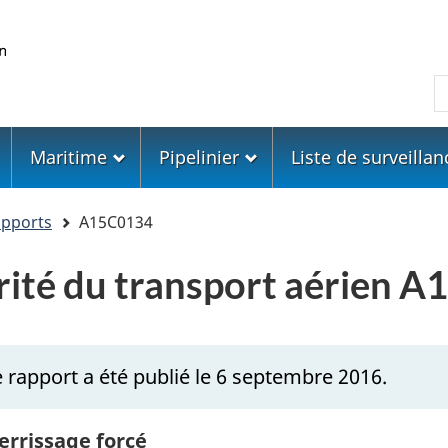
Skip
Skip
Passer
to
to
à
main
"About
la
R
content
government"
version
HTML
simplifiée
Maritime
Pipelinier
Liste de surveillan
apports
A15C0134
urité du transport aérien 
 rapport a été publié le 6 septembre 2016.
errissage forcé