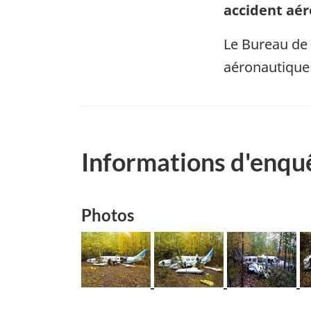
accident aé
Le Bureau de 
aéronautique
Informations d'enqu
Photos
Image
Image
Image
I