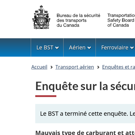
Sélection
de
la
langue
Menu
Le BST
Aérien
Ferroviaire
Vous
Accueil
Transport aérien
Enquêtes et r
êtes
ici
Enquête sur la séc
Le BST a terminé cette enquête. Le
Mauvais type de carburant et att