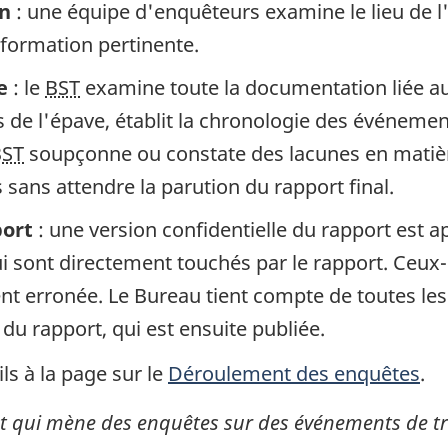
in
: une équipe d'enquêteurs examine le lieu de l
information pertinente.
e
: le
BST
examine toute la documentation liée au 
de l'épave, établit la chronologie des événement
BST
soupçonne ou constate des lacunes en matière
sans attendre la parution du rapport final.
port
: une version confidentielle du rapport est 
 sont directement touchés par le rapport. Ceux-c
gent erronée. Le Bureau tient compte de toutes le
 du rapport, qui est ensuite publiée.
ls à la page sur le
Déroulement des enquêtes
.
 qui mène des enquêtes sur des événements de tran