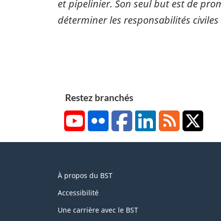
et pipelinier. Son seul but est de pro
déterminer les responsabilités civiles
Restez branchés
YouTube
Flickr
Facebook
LinkedIn
RSS
X/Tw
About
À propos du BST
this
site
Accessibilité
Une carrière avec le BST