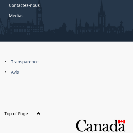
Contactez-nous
Médias
About
Brand
Transparence
this
Avis
site
Top of Page