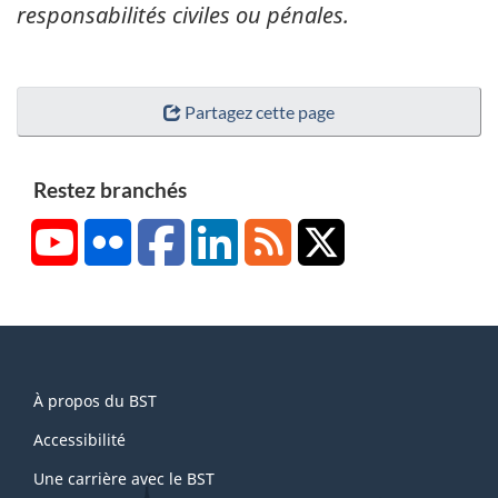
responsabilités civiles ou pénales.
Partagez cette page
Restez branchés
YouTube
Flickr
Facebook
LinkedIn
RSS
X/Twitter
About
À propos du BST
this
site
Accessibilité
Une carrière avec le BST