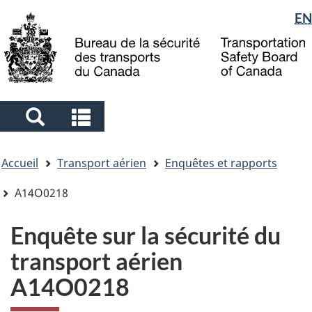
Sélection
EN
Skip
Skip
Passer
to
to
à
de
main
"About
la
la
content
government"
version
langue
HTML
simplifiée
Search
Search
and
and
Vous
menus
menus
Accueil
Transport aérien
Enquêtes et rapports
êtes
ici
A14O0218
Enquête sur la sécurité du
transport aérien
A14O0218