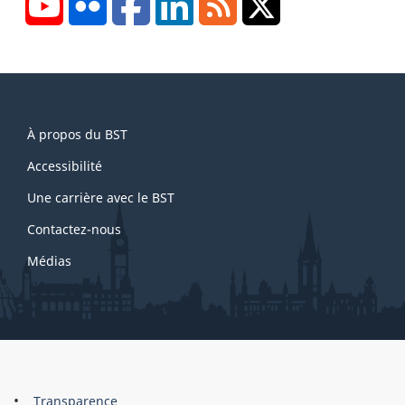
About
À propos du BST
this
site
Accessibilité
Une carrière avec le BST
Contactez-nous
Médias
About
Brand
Transparence