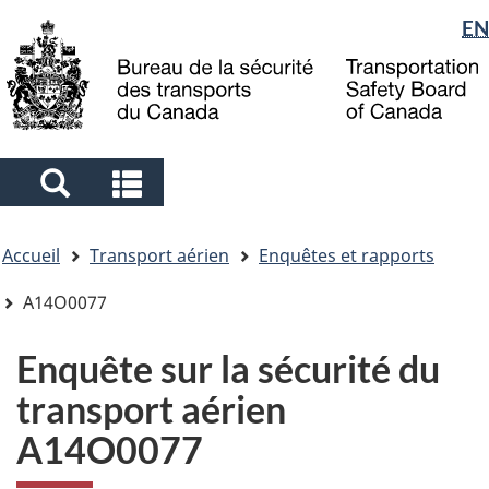
Sélection
EN
Skip
Skip
Passer
to
to
à
de
main
"About
la
la
content
government"
version
langue
HTML
simplifiée
Search
Search
and
and
Vous
menus
menus
Accueil
Transport aérien
Enquêtes et rapports
êtes
ici
A14O0077
Enquête sur la sécurité du
transport aérien
A14O0077