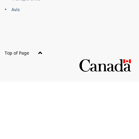
this
Avis
site
Top of Page